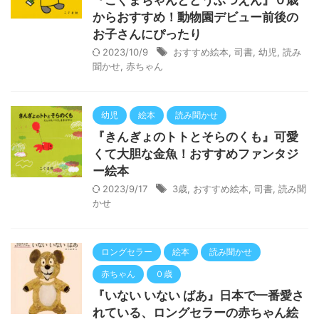
『こぐまちゃんとどうぶつえん』０歳
からおすすめ！動物園デビュー前後の
お子さんにぴったり
2023/10/9
おすすめ絵本
,
司書
,
幼児
,
読み
聞かせ
,
赤ちゃん
幼児
絵本
読み聞かせ
『きんぎょのトトとそらのくも』可愛
くて大胆な金魚！おすすめファンタジ
ー絵本
2023/9/17
3歳
,
おすすめ絵本
,
司書
,
読み聞
かせ
ロングセラー
絵本
読み聞かせ
赤ちゃん
０歳
『いない いない ばあ』日本で一番愛さ
れている、ロングセラーの赤ちゃん絵