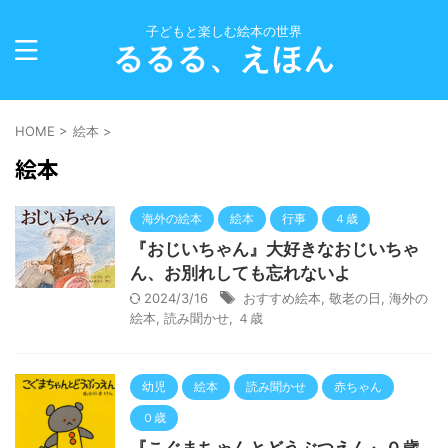
子どもと楽しむ絵本の世界
るるる、えほん
HOME
>
絵本
>
絵本
海外の絵本
絵本
行事
４歳
『おじいちゃん』大好きなおじいちゃ
ん、お別れしても忘れないよ
2024/3/16
おすすめ絵本
,
敬老の日
,
海外の
絵本
,
読み聞かせ
,
４歳
幼児
絵本
読み聞かせ
赤ちゃん
０歳