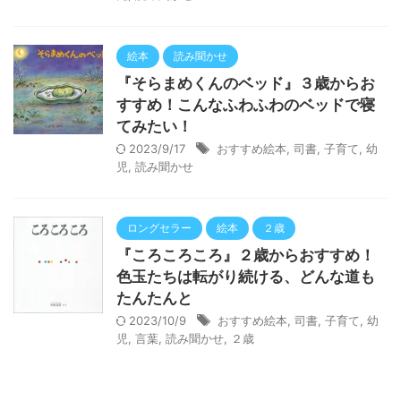
絵本
読み聞かせ
『そらまめくんのベッド』３歳からお
すすめ！こんなふわふわのベッドで寝
てみたい！
2023/9/17
おすすめ絵本
,
司書
,
子育て
,
幼
児
,
読み聞かせ
ロングセラー
絵本
２歳
『ころころころ』２歳からおすすめ！
色玉たちは転がり続ける、どんな道も
たんたんと
2023/10/9
おすすめ絵本
,
司書
,
子育て
,
幼
児
,
言葉
,
読み聞かせ
,
２歳