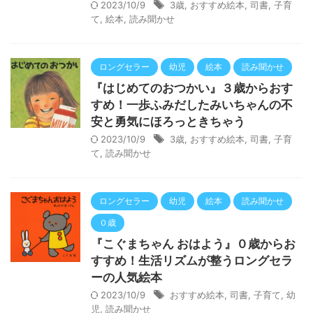
2023/10/9
3歳
,
おすすめ絵本
,
司書
,
子育
て
,
絵本
,
読み聞かせ
ロングセラー
幼児
絵本
読み聞かせ
『はじめてのおつかい』３歳からおす
すめ！一歩ふみだしたみいちゃんの不
安と勇気にほろっときちゃう
2023/10/9
3歳
,
おすすめ絵本
,
司書
,
子育
て
,
読み聞かせ
ロングセラー
幼児
絵本
読み聞かせ
０歳
『こぐまちゃん おはよう』０歳からお
すすめ！生活リズムが整うロングセラ
ーの人気絵本
2023/10/9
おすすめ絵本
,
司書
,
子育て
,
幼
児
,
読み聞かせ